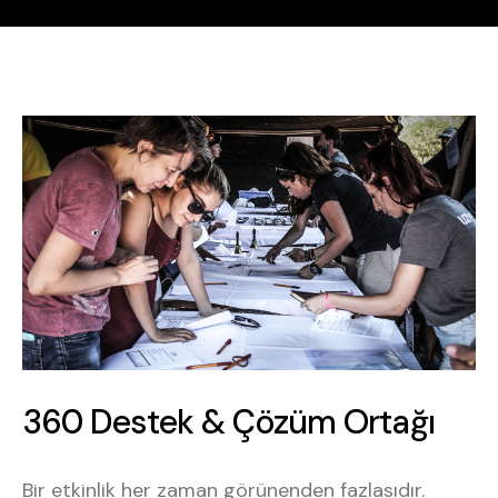
360 Destek & Çözüm Ortağı
3
6
0
D
e
s
t
e
k
&
Ç
ö
z
ü
m
O
r
t
a
ğ
ı
Bir etkinlik her zaman görünenden fazlasıdır.