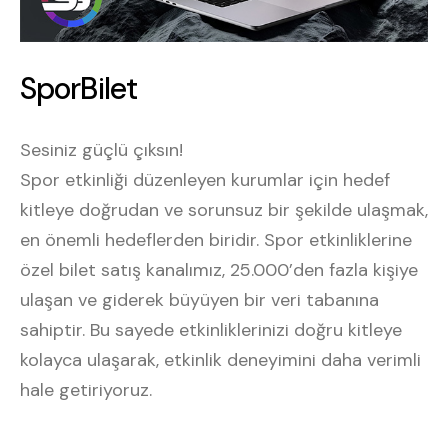
SporBilet
S
p
o
r
B
i
l
e
t
Sesiniz güçlü çıksın!
Spor etkinliği düzenleyen kurumlar için hedef
kitleye doğrudan ve sorunsuz bir şekilde ulaşmak,
en önemli hedeflerden biridir. Spor etkinliklerine
özel bilet satış kanalımız, 25.000’den fazla kişiye
ulaşan ve giderek büyüyen bir veri tabanına
sahiptir. Bu sayede etkinliklerinizi doğru kitleye
kolayca ulaşarak, etkinlik deneyimini daha verimli
hale getiriyoruz.