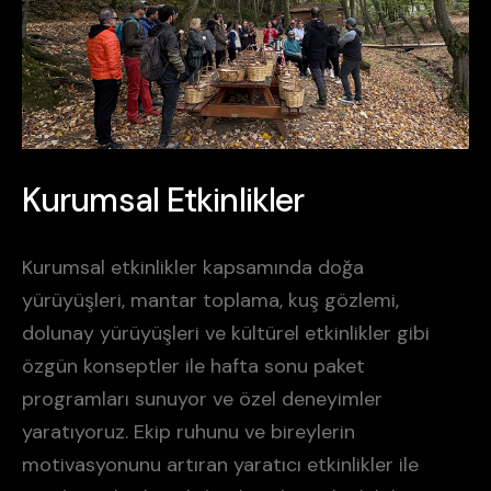
Kurumsal Etkinlikler
K
u
r
u
m
s
a
l
E
t
k
i
n
l
i
k
l
e
r
Kurumsal etkinlikler kapsamında doğa
yürüyüşleri, mantar toplama, kuş gözlemi,
dolunay yürüyüşleri ve kültürel etkinlikler gibi
özgün konseptler ile hafta sonu paket
programları sunuyor ve özel deneyimler
yaratıyoruz. Ekip ruhunu ve bireylerin
motivasyonunu artıran yaratıcı etkinlikler ile