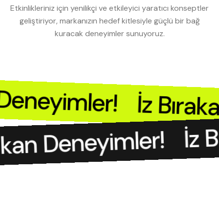
Etkinlikleriniz için yenilikçi ve etkileyici yaratıcı konseptler
geliştiriyor, markanızın hedef kitlesiyle güçlü bir bağ
kuracak deneyimler sunuyoruz.
n Deneyimler!
İz Bıra
İz B
akan Deneyimler!