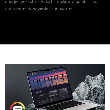
enerjiyi yükselterek, katılımcılara ölçülebilir ve
unutulmaz deneyimler sunuyoruz.