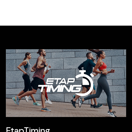
EtapTiming
E
t
a
p
T
i
m
i
n
g