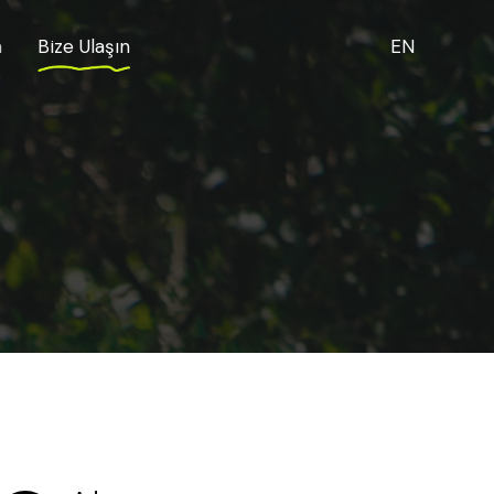
a
Bize Ulaşın
EN