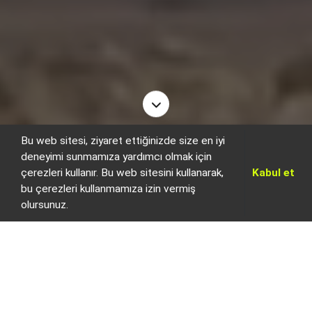
Bu web sitesi, ziyaret ettiğinizde size en iyi
deneyimi sunmamıza yardımcı olmak için
çerezleri kullanır. Bu web sitesini kullanarak,
Kabul et
bu çerezleri kullanmamıza izin vermiş
olursunuz.
Hareket Odaklı Proje ve Yaratıcı E
H
a
r
e
k
e
t
O
d
a
k
l
ı
P
r
o
j
e
v
e
Y
a
r
a
t
ı
c
ı
E
t
k
i
n
l
i
k
Y
ö
n
e
t
i
m
i